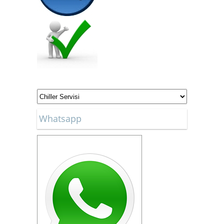
Whatsapp