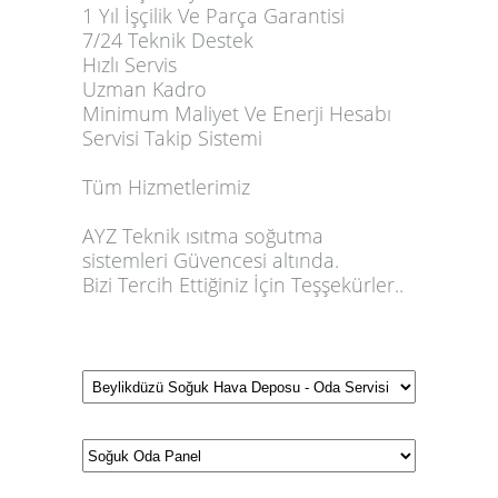
1 Yıl İşçilik Ve Parça Garantisi
7/24 Teknik Destek
Hızlı Servis
Uzman Kadro
Minimum Maliyet Ve Enerji Hesabı
Servisi Takip Sistemi
Tüm Hizmetlerimiz
AYZ Teknik ısıtma soğutma
sistemleri
Güvencesi altında.
Bizi Tercih Ettiğiniz İçin Teşşekürler..